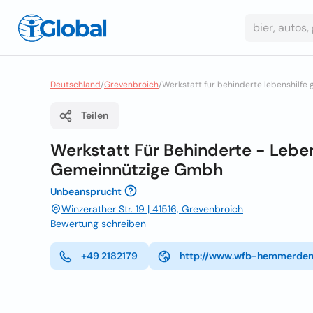
Deutschland
/
Grevenbroich
/
Werkstatt fur behinderte lebenshilf
Teilen
Werkstatt Für Behinderte - Lebe
Gemeinnützige Gmbh
Unbeansprucht
Winzerather Str. 19 | 41516, Grevenbroich
Bewertung schreiben
+49 2182179
http://www.wfb-hemmerden