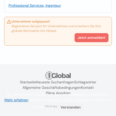
Professional Services, Ingenieur
Unternehmer aufgepasst!
Registrieren Sie jetzt Ihr Unternehmen und erweitern Sie Ihre
globale Reichweite mit iGlobal.
Jetzt anmelden!
Startseite
Neueste Suchanfragen
Schlagwörter
Allgemeine Geschäftsbedingungen
Kontakt
Pläne Ansehen
Wir verwenden Cookies, um das Nutzererlebnis zu verbessern
Mehr erfahren
. Wenn Sie weiterhin surfen, akzeptieren Sie deren
iGlobal.co @ 2024
Verwendung.
Verstanden