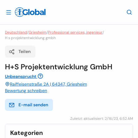
Deutschland
/
Griesheim
/
Professional services, ingenieur
/
H s projektentwicklung gmbh
Teilen
H+S Projektentwicklung GmbH
Unbeansprucht
Raiffeisenstraße 2A | 64347, Griesheim
Bewertung schreiben
E-mail senden
Zuletzt aktualisiert: 2/16/23, 6:52 AM
Kategorien