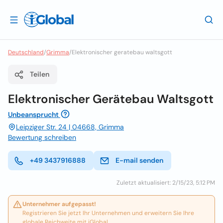
Deutschland
/
Grimma
/
Elektronischer geratebau waltsgott
Teilen
Elektronischer Gerätebau Waltsgott
Unbeansprucht
Leipziger Str. 24 | 04668, Grimma
Bewertung schreiben
+49 3437916888
E-mail senden
Zuletzt aktualisiert: 2/15/23, 5:12 PM
Unternehmer aufgepasst!
Registrieren Sie jetzt Ihr Unternehmen und erweitern Sie Ihre
globale Reichweite mit iGlobal.