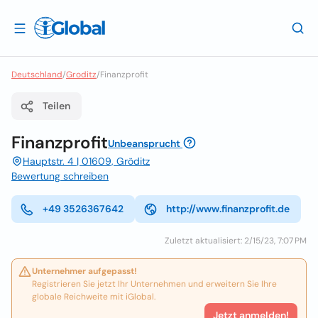
Deutschland
/
Groditz
/
Finanzprofit
Teilen
Finanzprofit
Unbeansprucht
Hauptstr. 4 | 01609, Gröditz
Bewertung schreiben
+49 3526367642
http://www.finanzprofit.de
Zuletzt aktualisiert: 2/15/23, 7:07 PM
Unternehmer aufgepasst!
Registrieren Sie jetzt Ihr Unternehmen und erweitern Sie Ihre
globale Reichweite mit iGlobal.
Jetzt anmelden!