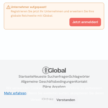
Unternehmer aufgepasst!
Registrieren Sie jetzt Ihr Unternehmen und erweitern Sie Ihre
globale Reichweite mit iGlobal.
Jetzt anmelden!
Startseite
Neueste Suchanfragen
Schlagwörter
Allgemeine Geschäftsbedingungen
Kontakt
Pläne Ansehen
Wir verwenden Cookies, um das Nutzererlebnis zu verbessern
Mehr erfahren
. Wenn Sie weiterhin surfen, akzeptieren Sie deren
iGlobal.co @ 2024
Verwendung.
Verstanden