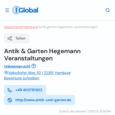
Deutschland
/
Hamburg
/
Antik garten hegemann veranstaltungen
Teilen
Antik & Garten Hegemann
Veranstaltungen
Unbeansprucht
Volksdorfer Weg 30 | 22391, Hamburg
Bewertung schreiben
+49 402791302
http://www.antik-und-garten.de
Zuletzt aktualisiert: 2/15/23, 6:58 PM