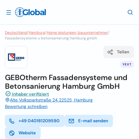
Deutschland
/
Hamburg
/
Home leistungen, bauunternehmer
/
Fassadensysteme u betonsanierung hamburg gmbh
Teilen
YEXT
GEBOtherm Fassadensysteme und
Betonsanierung Hamburg GmbH
Inhaber verifiziert
Alte Volksparkstraße 24 22525, Hamburg
Bewertung schreiben
+49 040181209590
E-mail senden
Website