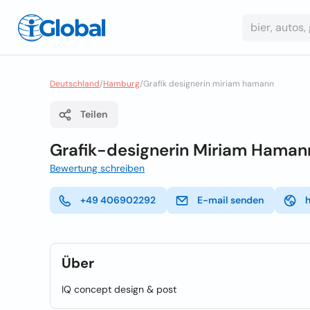
Deutschland
/
Hamburg
/
Grafik designerin miriam hamann
Teilen
Grafik-designerin Miriam Haman
Bewertung schreiben
+49 406902292
E-mail senden
Über
IQ concept design & post