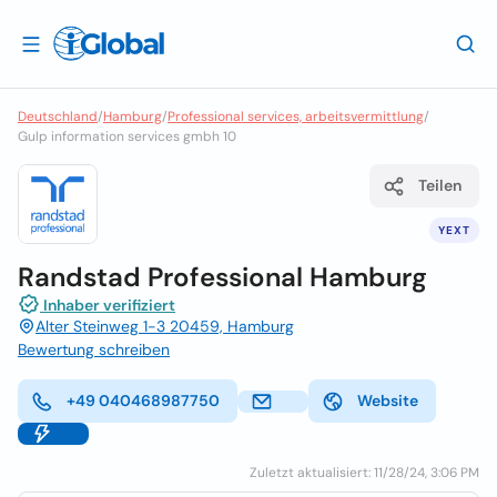
Deutschland
/
Hamburg
/
Professional services, arbeitsvermittlung
/
Gulp information services gmbh 10
Teilen
YEXT
Randstad Professional Hamburg
Inhaber verifiziert
Alter Steinweg 1-3 20459, Hamburg
Bewertung schreiben
+49 040468987750
Website
Zuletzt aktualisiert: 11/28/24, 3:06 PM