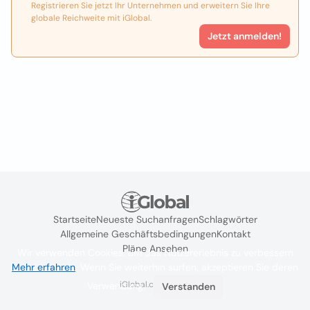
Registrieren Sie jetzt Ihr Unternehmen und erweitern Sie Ihre
globale Reichweite mit iGlobal.
Jetzt anmelden!
Startseite
Neueste Suchanfragen
Schlagwörter
Allgemeine Geschäftsbedingungen
Kontakt
Pläne Ansehen
Wir verwenden Cookies, um das Nutzererlebnis zu verbessern
Mehr erfahren
. Wenn Sie weiterhin surfen, akzeptieren Sie deren
iGlobal.co @ 2024
Verwendung.
Verstanden