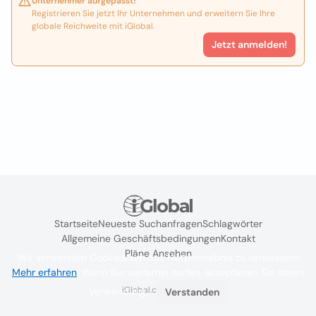
Unternehmer aufgepasst!
Registrieren Sie jetzt Ihr Unternehmen und erweitern Sie Ihre
globale Reichweite mit iGlobal.
Jetzt anmelden!
Startseite
Neueste Suchanfragen
Schlagwörter
Allgemeine Geschäftsbedingungen
Kontakt
Pläne Ansehen
Wir verwenden Cookies, um das Nutzererlebnis zu verbessern
Mehr erfahren
. Wenn Sie weiterhin surfen, akzeptieren Sie deren
iGlobal.co @ 2024
Verwendung.
Verstanden