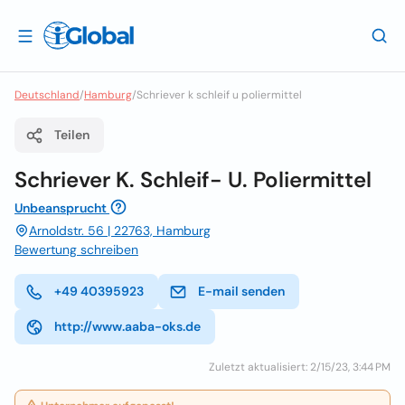
Deutschland
/
Hamburg
/
Schriever k schleif u poliermittel
Teilen
Schriever K. Schleif- U. Poliermittel
Unbeansprucht
Arnoldstr. 56 | 22763, Hamburg
Bewertung schreiben
+49 40395923
E-mail senden
http://www.aaba-oks.de
Zuletzt aktualisiert: 2/15/23, 3:44 PM