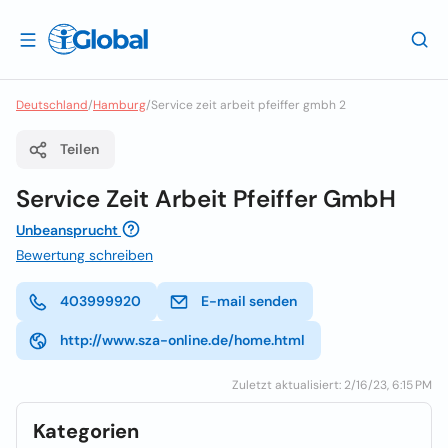
Deutschland
/
Hamburg
/
Service zeit arbeit pfeiffer gmbh 2
Teilen
Service Zeit Arbeit Pfeiffer GmbH
Unbeansprucht
Bewertung schreiben
403999920
E-mail senden
http://www.sza-online.de/home.html
Zuletzt aktualisiert: 2/16/23, 6:15 PM
Kategorien