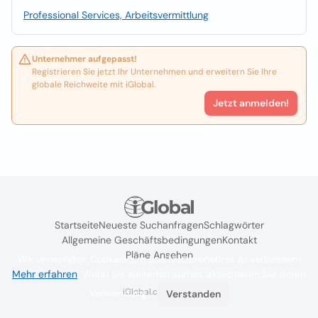
Professional Services, Arbeitsvermittlung
Unternehmer aufgepasst!
Registrieren Sie jetzt Ihr Unternehmen und erweitern Sie Ihre
globale Reichweite mit iGlobal.
Jetzt anmelden!
Startseite
Neueste Suchanfragen
Schlagwörter
Allgemeine Geschäftsbedingungen
Kontakt
Pläne Ansehen
Wir verwenden Cookies, um das Nutzererlebnis zu verbessern
Mehr erfahren
. Wenn Sie weiterhin surfen, akzeptieren Sie deren
iGlobal.co @ 2024
Verwendung.
Verstanden