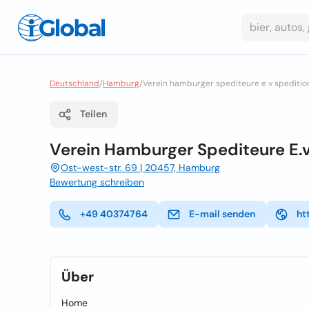
Deutschland
/
Hamburg
/
Verein hamburger spediteure e v spediti
Teilen
Verein Hamburger Spediteure E.v
Ost-west-str. 69 | 20457, Hamburg
Bewertung schreiben
+49 40374764
E-mail senden
ht
Über
Home