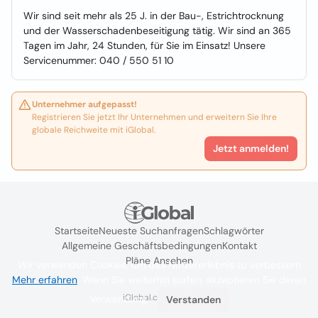
Wir sind seit mehr als 25 J. in der Bau-, Estrichtrocknung
und der Wasserschadenbeseitigung tätig. Wir sind an 365
Tagen im Jahr, 24 Stunden, für Sie im Einsatz! Unsere
Servicenummer: 040 / 550 51 10
Unternehmer aufgepasst!
Registrieren Sie jetzt Ihr Unternehmen und erweitern Sie Ihre
globale Reichweite mit iGlobal.
Jetzt anmelden!
Startseite
Neueste Suchanfragen
Schlagwörter
Allgemeine Geschäftsbedingungen
Kontakt
Pläne Ansehen
Wir verwenden Cookies, um das Nutzererlebnis zu verbessern
Mehr erfahren
. Wenn Sie weiterhin surfen, akzeptieren Sie deren
iGlobal.co @ 2024
Verwendung.
Verstanden