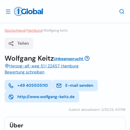
Deutschland
/
Hamburg
/
Wolfgang keitz
Teilen
Wolfgang Keitz
Unbeansprucht
Herzog-alf-weg 51 | 22457, Hamburg
Bewertung schreiben
+49 405505110
E-mail senden
http://www.wolfgang-keitz.de
Zuletzt aktualisiert: 2/15/23, 4:11 PM
Über