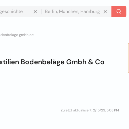
bodenbelage gmbh co:
extilien Bodenbeläge Gmbh & Co
Zuletzt aktualisiert: 2/15/23, 5:03 PM