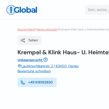
Deutschland
/
Hanau altstadt
/
Krempel klink haus u heimtextilien 
Teilen
Krempel & Klink Haus- U. Heimt
Unbeansprucht
Lautenschlägerstr. 2 | 63450, Hanau
Bewertung schreiben
+49 618192930