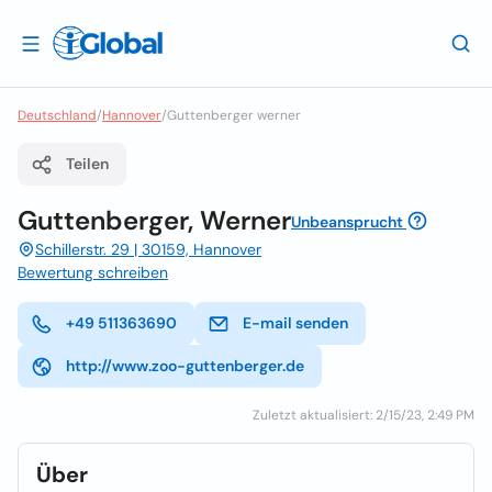
Deutschland
/
Hannover
/
Guttenberger werner
Teilen
Guttenberger, Werner
Unbeansprucht
Schillerstr. 29 | 30159, Hannover
Bewertung schreiben
+49 511363690
E-mail senden
http://www.zoo-guttenberger.de
Zuletzt aktualisiert: 2/15/23, 2:49 PM
Über