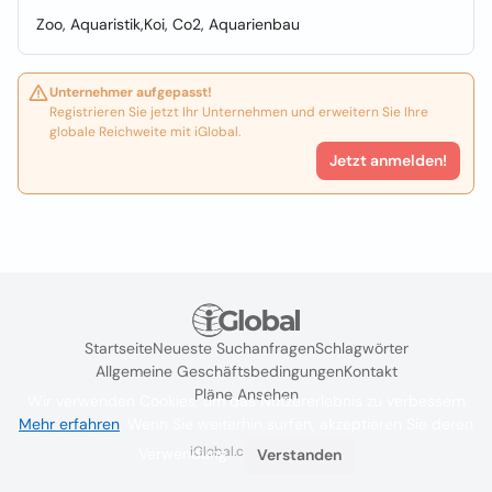
Zoo, Aquaristik,Koi, Co2, Aquarienbau
Unternehmer aufgepasst!
Registrieren Sie jetzt Ihr Unternehmen und erweitern Sie Ihre
globale Reichweite mit iGlobal.
Jetzt anmelden!
Startseite
Neueste Suchanfragen
Schlagwörter
Allgemeine Geschäftsbedingungen
Kontakt
Pläne Ansehen
Wir verwenden Cookies, um das Nutzererlebnis zu verbessern
Mehr erfahren
. Wenn Sie weiterhin surfen, akzeptieren Sie deren
iGlobal.co @ 2024
Verwendung.
Verstanden