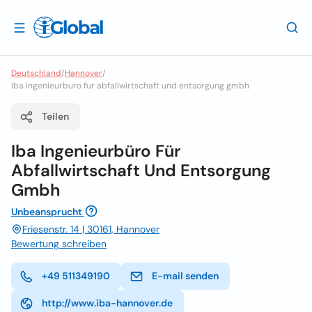
Deutschland
/
Hannover
/
Iba ingenieurburo fur abfallwirtschaft und entsorgung gmbh
Teilen
Iba Ingenieurbüro Für
Abfallwirtschaft Und Entsorgung
Gmbh
Unbeansprucht
Friesenstr. 14 | 30161, Hannover
Bewertung schreiben
+49 511349190
E-mail senden
http://www.iba-hannover.de