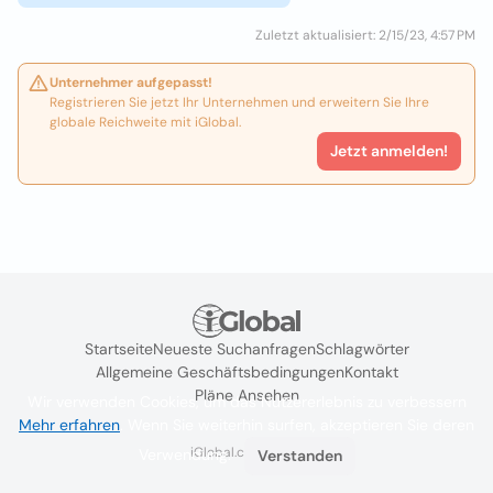
Zuletzt aktualisiert: 2/15/23, 4:57 PM
Unternehmer aufgepasst!
Registrieren Sie jetzt Ihr Unternehmen und erweitern Sie Ihre
globale Reichweite mit iGlobal.
Jetzt anmelden!
Startseite
Neueste Suchanfragen
Schlagwörter
Allgemeine Geschäftsbedingungen
Kontakt
Pläne Ansehen
Wir verwenden Cookies, um das Nutzererlebnis zu verbessern
Mehr erfahren
. Wenn Sie weiterhin surfen, akzeptieren Sie deren
iGlobal.co @ 2024
Verwendung.
Verstanden