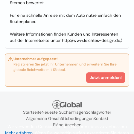
Sternen bewertet.
Für eine schnelle Anreise mit dem Auto nutze einfach den
Routenplaner.
Weitere Informationen finden Kunden und Interessenten
auf der Internetseite unter http://www.leichtes-design.de/.
Unternehmer aufgepasst!
Registrieren Sie jetzt Ihr Unternehmen und erweitern Sie Ihre
globale Reichweite mit iGlobal.
Jetzt anmelden!
Startseite
Neueste Suchanfragen
Schlagwörter
Allgemeine Geschäftsbedingungen
Kontakt
Pläne Ansehen
Wir verwenden Cookies, um das Nutzererlebnis zu verbessern
Mehr erfahren
. Wenn Sie weiterhin surfen, akzeptieren Sie deren