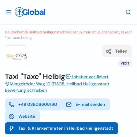
Deutschland
/
Heilbad heiligenstadt
/
Reisen & tourismus, transport, taxen
/
Taxi taxe helbig
Teilen
YEXT
Taxi "Taxe" Helbig
Inhaber verifiziert
Mengelröder Weg 10 37308, Heilbad Heiligenstadt
Bewertung schreiben
+49 03606606160
E-mail senden
Website
Taxi & Krankenfahrten in Heilbad Heiligenstadt