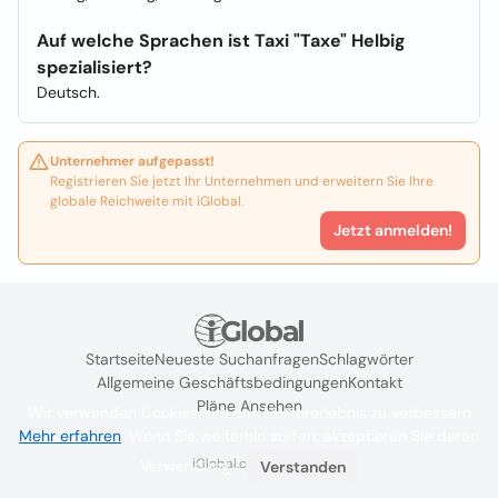
Auf welche Sprachen ist Taxi "Taxe" Helbig
spezialisiert?
Deutsch.
Unternehmer aufgepasst!
Registrieren Sie jetzt Ihr Unternehmen und erweitern Sie Ihre
globale Reichweite mit iGlobal.
Jetzt anmelden!
Startseite
Neueste Suchanfragen
Schlagwörter
Allgemeine Geschäftsbedingungen
Kontakt
Pläne Ansehen
Wir verwenden Cookies, um das Nutzererlebnis zu verbessern
Mehr erfahren
. Wenn Sie weiterhin surfen, akzeptieren Sie deren
iGlobal.co @ 2024
Verwendung.
Verstanden