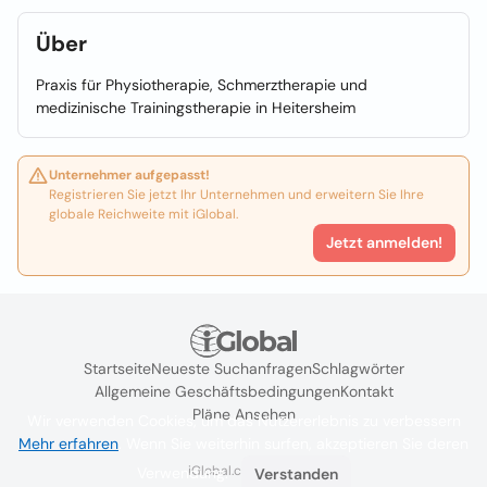
Über
Praxis für Physiotherapie, Schmerztherapie und
medizinische Trainingstherapie in Heitersheim
Unternehmer aufgepasst!
Registrieren Sie jetzt Ihr Unternehmen und erweitern Sie Ihre
globale Reichweite mit iGlobal.
Jetzt anmelden!
Startseite
Neueste Suchanfragen
Schlagwörter
Allgemeine Geschäftsbedingungen
Kontakt
Pläne Ansehen
Wir verwenden Cookies, um das Nutzererlebnis zu verbessern
Mehr erfahren
. Wenn Sie weiterhin surfen, akzeptieren Sie deren
iGlobal.co @ 2024
Verwendung.
Verstanden