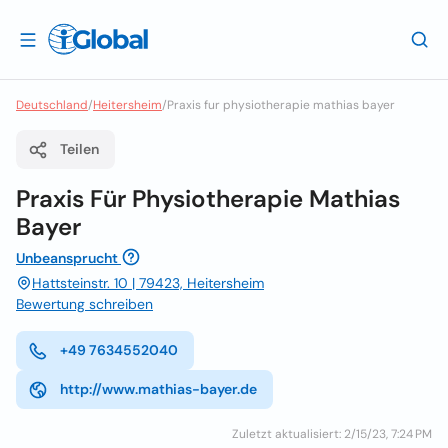
Deutschland
/
Heitersheim
/
Praxis fur physiotherapie mathias bayer
Teilen
Praxis Für Physiotherapie Mathias
Bayer
Unbeansprucht
Hattsteinstr. 10 | 79423, Heitersheim
Bewertung schreiben
+49 7634552040
http://www.mathias-bayer.de
Zuletzt aktualisiert: 2/15/23, 7:24 PM