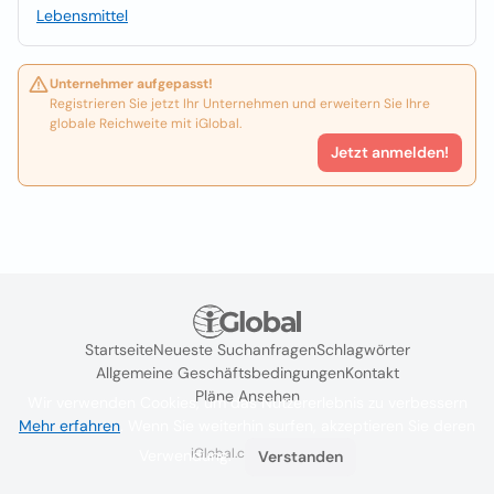
Lebensmittel
Unternehmer aufgepasst!
Registrieren Sie jetzt Ihr Unternehmen und erweitern Sie Ihre
globale Reichweite mit iGlobal.
Jetzt anmelden!
Startseite
Neueste Suchanfragen
Schlagwörter
Allgemeine Geschäftsbedingungen
Kontakt
Pläne Ansehen
Wir verwenden Cookies, um das Nutzererlebnis zu verbessern
Mehr erfahren
. Wenn Sie weiterhin surfen, akzeptieren Sie deren
iGlobal.co @ 2024
Verwendung.
Verstanden