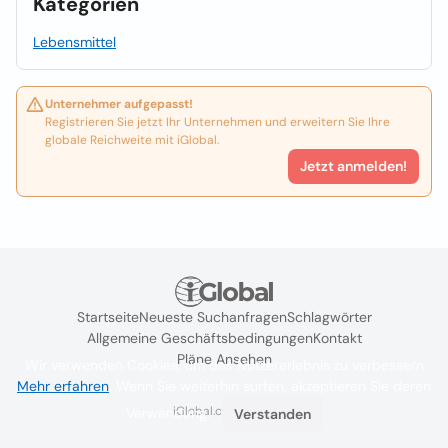
Kategorien
Lebensmittel
Unternehmer aufgepasst!
Registrieren Sie jetzt Ihr Unternehmen und erweitern Sie Ihre
globale Reichweite mit iGlobal.
Jetzt anmelden!
Startseite
Neueste Suchanfragen
Schlagwörter
Allgemeine Geschäftsbedingungen
Kontakt
Pläne Ansehen
Wir verwenden Cookies, um das Nutzererlebnis zu verbessern
Mehr erfahren
. Wenn Sie weiterhin surfen, akzeptieren Sie deren
iGlobal.co @ 2024
Verwendung.
Verstanden