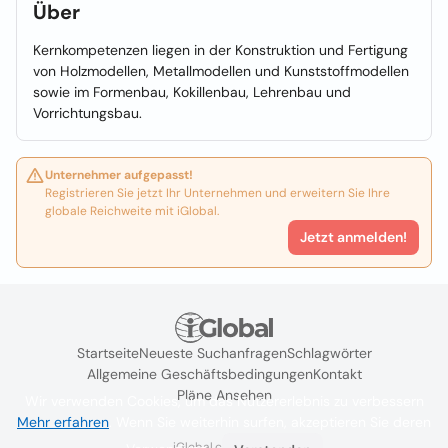
Über
Kernkompetenzen liegen in der Konstruktion und Fertigung
von Holzmodellen, Metallmodellen und Kunststoffmodellen
sowie im Formenbau, Kokillenbau, Lehrenbau und
Vorrichtungsbau.
Unternehmer aufgepasst!
Registrieren Sie jetzt Ihr Unternehmen und erweitern Sie Ihre
globale Reichweite mit iGlobal.
Jetzt anmelden!
Startseite
Neueste Suchanfragen
Schlagwörter
Allgemeine Geschäftsbedingungen
Kontakt
Pläne Ansehen
Wir verwenden Cookies, um das Nutzererlebnis zu verbessern
Mehr erfahren
. Wenn Sie weiterhin surfen, akzeptieren Sie deren
iGlobal.co @ 2024