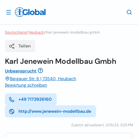
Deutschland
/
Heubach
/
Karl jenewein modellbau gmbh
Teilen
Karl Jenewein Modellbau Gmbh
Unbeansprucht
Bargauer Str. 6 | 73540, Heubach
Bewertung schreiben
+49 7173926160
http://www.jenewein-modellbau.de
Zuletzt aktualisiert: 2/15/23, 3:25 PM