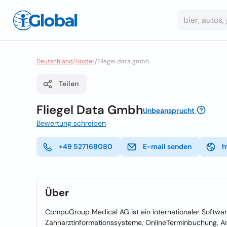
Deutschland
/
Hoxter
/
Fliegel data gmbh
Teilen
Fliegel Data Gmbh
Unbeansprucht
Bewertung schreiben
+49 527168080
E-mail senden
h
Über
CompuGroup Medical AG ist ein internationaler Softwar
Zahnarztinformationssysteme, OnlineTerminbuchung, Ar