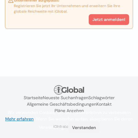
Unternehmer aufgepasst!
Registrieren Sie jetzt Ihr Unternehmen und erweitern Sie Ihre
globale Reichweite mit iGlobal.
Jetzt anmelden!
Startseite
Neueste Suchanfragen
Schlagwörter
Allgemeine Geschäftsbedingungen
Kontakt
Pläne Ansehen
Wir verwenden Cookies, um das Nutzererlebnis zu verbessern
Mehr erfahren
. Wenn Sie weiterhin surfen, akzeptieren Sie deren
iGlobal.co @ 2024
Verwendung.
Verstanden