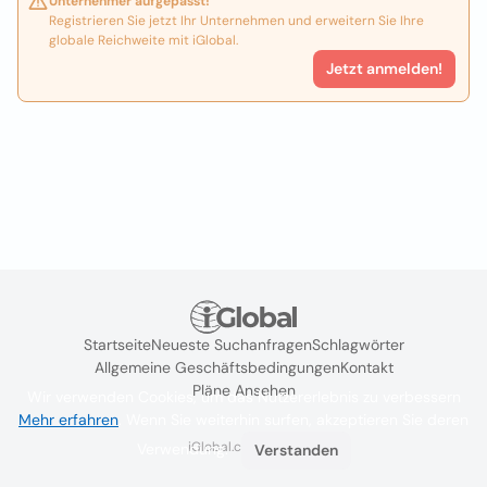
Unternehmer aufgepasst!
Registrieren Sie jetzt Ihr Unternehmen und erweitern Sie Ihre
globale Reichweite mit iGlobal.
Jetzt anmelden!
Startseite
Neueste Suchanfragen
Schlagwörter
Allgemeine Geschäftsbedingungen
Kontakt
Pläne Ansehen
Wir verwenden Cookies, um das Nutzererlebnis zu verbessern
Mehr erfahren
. Wenn Sie weiterhin surfen, akzeptieren Sie deren
iGlobal.co @ 2024
Verwendung.
Verstanden