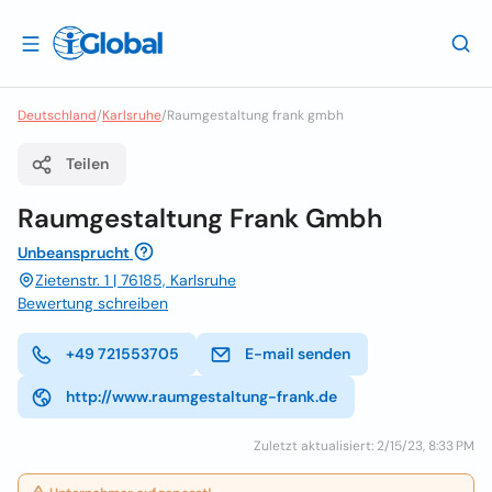
Deutschland
/
Karlsruhe
/
Raumgestaltung frank gmbh
Teilen
Raumgestaltung Frank Gmbh
Unbeansprucht
Zietenstr. 1 | 76185, Karlsruhe
Bewertung schreiben
+49 721553705
E-mail senden
http://www.raumgestaltung-frank.de
Zuletzt aktualisiert: 2/15/23, 8:33 PM