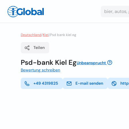
Deutschland
/
Kiel
/
Psd bank kiel eg
Teilen
Psd-bank Kiel Eg
Unbeansprucht
Bewertung schreiben
+49 4319825
E-mail senden
http