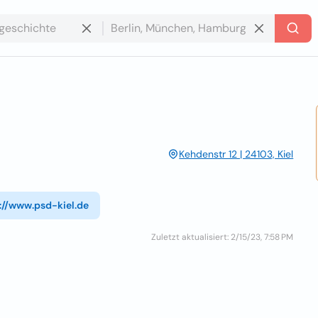
Kehdenstr 12 | 24103, Kiel
://www.psd-kiel.de
Zuletzt aktualisiert: 2/15/23, 7:58 PM