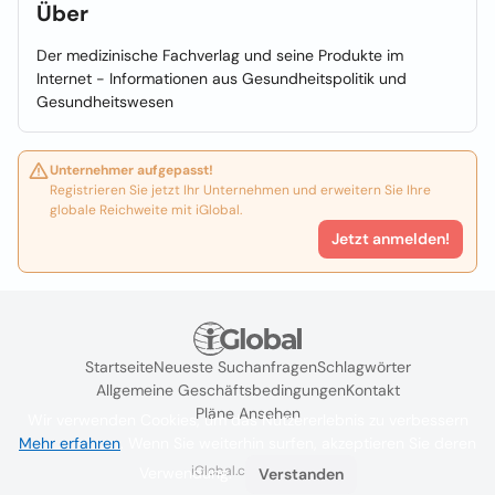
Über
Der medizinische Fachverlag und seine Produkte im
Internet - Informationen aus Gesundheitspolitik und
Gesundheitswesen
Unternehmer aufgepasst!
Registrieren Sie jetzt Ihr Unternehmen und erweitern Sie Ihre
globale Reichweite mit iGlobal.
Jetzt anmelden!
Startseite
Neueste Suchanfragen
Schlagwörter
Allgemeine Geschäftsbedingungen
Kontakt
Pläne Ansehen
Wir verwenden Cookies, um das Nutzererlebnis zu verbessern
Mehr erfahren
. Wenn Sie weiterhin surfen, akzeptieren Sie deren
iGlobal.co @ 2024
Verwendung.
Verstanden