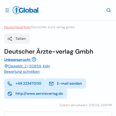
Deutschland
/
Koln
/
Deutscher arzte verlag gmbh
Teilen
Deutscher Ärzte-verlag Gmbh
Unbeansprucht
Dieselstr. 2 | 50859, Köln
Bewertung schreiben
+49 223470110
E-mail senden
http://www.aerzteverlag.de
Zuletzt aktualisiert: 2/15/23, 3:08 PM