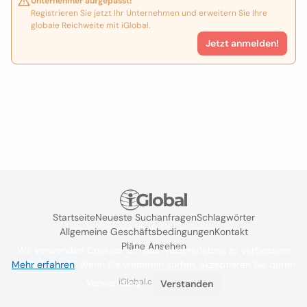
Unternehmer aufgepasst!
Registrieren Sie jetzt Ihr Unternehmen und erweitern Sie Ihre
globale Reichweite mit iGlobal.
Jetzt anmelden!
Startseite
Neueste Suchanfragen
Schlagwörter
Allgemeine Geschäftsbedingungen
Kontakt
Pläne Ansehen
Wir verwenden Cookies, um das Nutzererlebnis zu verbessern
Mehr erfahren
. Wenn Sie weiterhin surfen, akzeptieren Sie deren
iGlobal.co @ 2024
Verwendung.
Verstanden