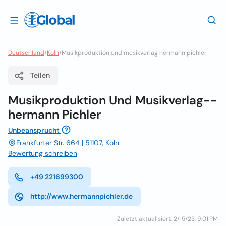
Deutschland
/
Koln
/
Musikproduktion und musikverlag hermann pichler
Teilen
Musikproduktion Und Musikverlag--
hermann Pichler
Unbeansprucht
Frankfurter Str. 664 | 51107, Köln
Bewertung schreiben
+49 221699300
http://www.hermannpichler.de
Zuletzt aktualisiert: 2/15/23, 9:01 PM