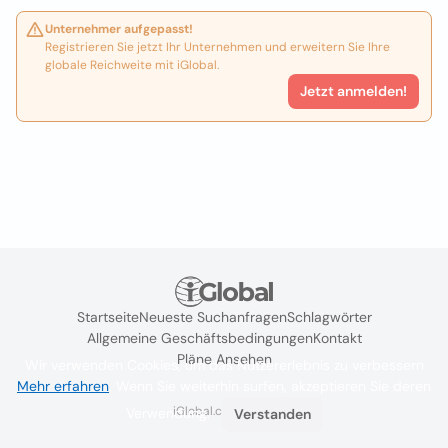
Unternehmer aufgepasst!
Registrieren Sie jetzt Ihr Unternehmen und erweitern Sie Ihre
globale Reichweite mit iGlobal.
Jetzt anmelden!
Startseite
Neueste Suchanfragen
Schlagwörter
Allgemeine Geschäftsbedingungen
Kontakt
Pläne Ansehen
Wir verwenden Cookies, um das Nutzererlebnis zu verbessern
Mehr erfahren
. Wenn Sie weiterhin surfen, akzeptieren Sie deren
iGlobal.co @ 2024
Verwendung.
Verstanden