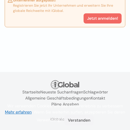
Unternehmer aufgepasst!
Registrieren Sie jetzt Ihr Unternehmen und erweitern Sie Ihre
globale Reichweite mit iGlobal.
Jetzt anmelden!
Startseite
Neueste Suchanfragen
Schlagwörter
Allgemeine Geschäftsbedingungen
Kontakt
Pläne Ansehen
Wir verwenden Cookies, um das Nutzererlebnis zu verbessern
Mehr erfahren
. Wenn Sie weiterhin surfen, akzeptieren Sie deren
iGlobal.co @ 2024
Verwendung.
Verstanden