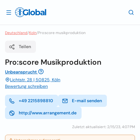
Deutschland
/
Koln
/
Pro:score musikproduktion
Teilen
Pro:score Musikproduktion
Unbeansprucht
Lichtstr. 28 | 50825, Köln
Bewertung schreiben
+49 2215898810
E-mail senden
http://www.arrangement.de
Zuletzt aktualisiert: 2/15/23, 4:07 PM