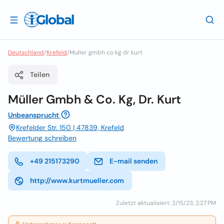
Deutschland
/
Krefeld
/
Muller gmbh co kg dr kurt
Teilen
Müller Gmbh & Co. Kg, Dr. Kurt
Unbeansprucht
Krefelder Str. 150 | 47839, Krefeld
Bewertung schreiben
+49 215173290
E-mail senden
http://www.kurtmueller.com
Zuletzt aktualisiert: 2/15/23, 2:27 PM