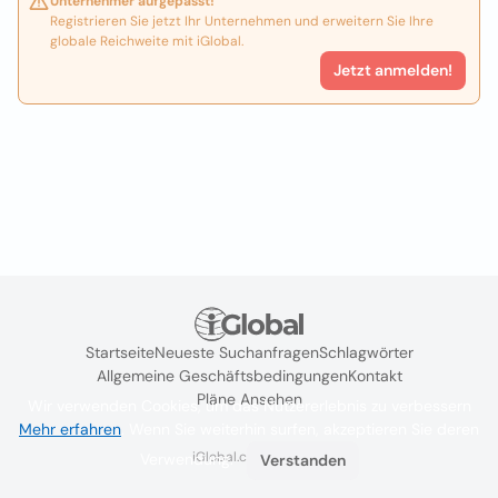
Unternehmer aufgepasst!
Registrieren Sie jetzt Ihr Unternehmen und erweitern Sie Ihre
globale Reichweite mit iGlobal.
Jetzt anmelden!
Startseite
Neueste Suchanfragen
Schlagwörter
Allgemeine Geschäftsbedingungen
Kontakt
Pläne Ansehen
Wir verwenden Cookies, um das Nutzererlebnis zu verbessern
Mehr erfahren
. Wenn Sie weiterhin surfen, akzeptieren Sie deren
iGlobal.co @ 2024
Verwendung.
Verstanden