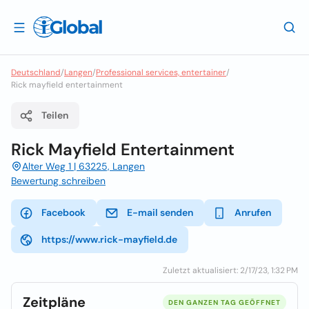
Deutschland
/
Langen
/
Professional services, entertainer
/
Rick mayfield entertainment
Teilen
Rick Mayfield Entertainment
Alter Weg 1 | 63225, Langen
Bewertung schreiben
Facebook
E-mail senden
Anrufen
https://www.rick-mayfield.de
Zuletzt aktualisiert: 2/17/23, 1:32 PM
Zeitpläne
DEN GANZEN TAG GEÖFFNET