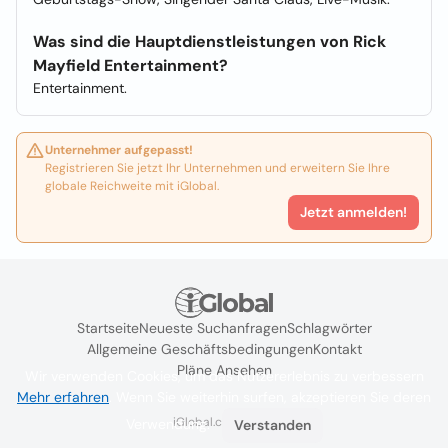
Was sind die Hauptdienstleistungen von Rick
Mayfield Entertainment?
Entertainment.
Unternehmer aufgepasst!
Registrieren Sie jetzt Ihr Unternehmen und erweitern Sie Ihre
globale Reichweite mit iGlobal.
Jetzt anmelden!
Startseite
Neueste Suchanfragen
Schlagwörter
Allgemeine Geschäftsbedingungen
Kontakt
Pläne Ansehen
Wir verwenden Cookies, um das Nutzererlebnis zu verbessern
Mehr erfahren
. Wenn Sie weiterhin surfen, akzeptieren Sie deren
iGlobal.co @ 2024
Verwendung.
Verstanden