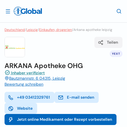
Deutschland
/
Leipzig
/
Einkaufen, drogerien
/
Arkana apotheke leipzig
Teilen
YEXT
ARKANA Apotheke OHG
Inhaber verifiziert
Bautzmannstr. 6 04315, Leipzig
Bewertung schreiben
+49 03412329761
E-mail senden
Website
Jetzt online Medikament oder Rezept vorbestellen