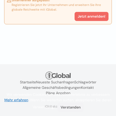
Unternehmer aufgepasst!
Registrieren Sie jetzt Ihr Unternehmen und erweitern Sie Ihre
globale Reichweite mit iGlobal.
Jetzt anmelden!
Startseite
Neueste Suchanfragen
Schlagwörter
Allgemeine Geschäftsbedingungen
Kontakt
Pläne Ansehen
Wir verwenden Cookies, um das Nutzererlebnis zu verbessern
Mehr erfahren
. Wenn Sie weiterhin surfen, akzeptieren Sie deren
iGlobal.co @ 2024
Verwendung.
Verstanden