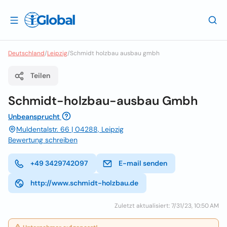
Deutschland
/
Leipzig
/
Schmidt holzbau ausbau gmbh
Teilen
Schmidt-holzbau-ausbau Gmbh
Unbeansprucht
Muldentalstr. 66 | 04288, Leipzig
Bewertung schreiben
+49 3429742097
E-mail senden
http://www.schmidt-holzbau.de
Zuletzt aktualisiert: 7/31/23, 10:50 AM