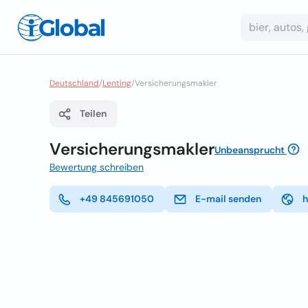
Deutschland
/
Lenting
/
Versicherungsmakler
Teilen
Versicherungsmakler
Unbeansprucht
Bewertung schreiben
+49 845691050
E-mail senden
h