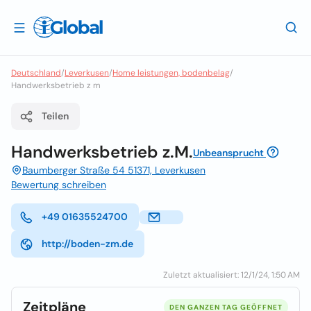
Deutschland
/
Leverkusen
/
Home leistungen, bodenbelag
/
Handwerksbetrieb z m
Teilen
Handwerksbetrieb z.M.
Unbeansprucht
Baumberger Straße 54 51371, Leverkusen
Bewertung schreiben
+49 01635524700
http://boden-zm.de
Zuletzt aktualisiert: 12/1/24, 1:50 AM
Zeitpläne
DEN GANZEN TAG GEÖFFNET