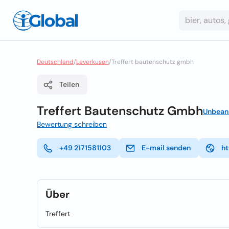
Deutschland
/
Leverkusen
/
Treffert bautenschutz gmbh
Teilen
Treffert Bautenschutz Gmbh
Unbean
Bewertung schreiben
+49 2171581103
E-mail senden
ht
Über
Treffert