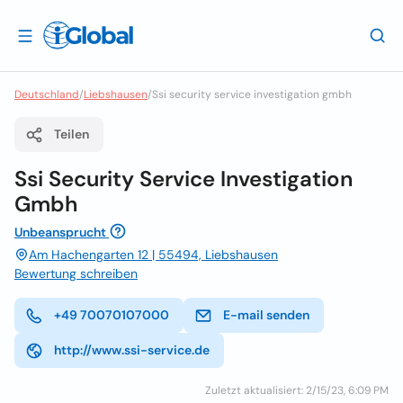
Deutschland
/
Liebshausen
/
Ssi security service investigation gmbh
Teilen
Ssi Security Service Investigation
Gmbh
Unbeansprucht
Am Hachengarten 12 | 55494, Liebshausen
Bewertung schreiben
+49 70070107000
E-mail senden
http://www.ssi-service.de
Zuletzt aktualisiert: 2/15/23, 6:09 PM