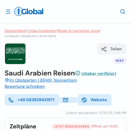
Deutschland
/
Lindau bodensee
/
Reisen & tourismus, tours
/
Lindauer reisebuero anna hans
Teilen
YEXT
Saudi Arabien Reisen
Inhaber verifiziert
Im Obstgarten 1 88149, Nonnenhorn
Bewertung schreiben
+49 083829421971
Website
Zuletzt aktualisiert: 12/10/25, 5:46 PM
Zeitpläne
Öffnet um 10:00
JETZT GESCHLOSSEN