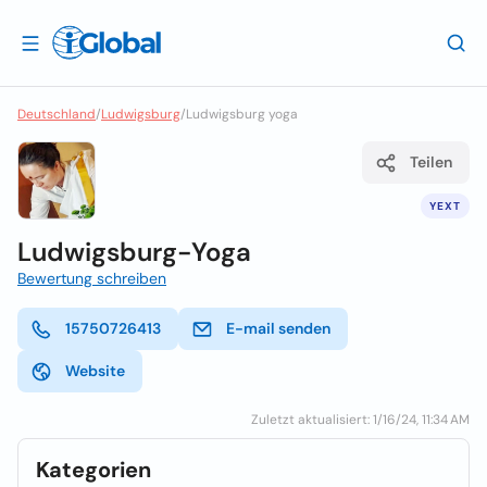
Deutschland
/
Ludwigsburg
/
Ludwigsburg yoga
Teilen
YEXT
Ludwigsburg-Yoga
Bewertung schreiben
15750726413
E-mail senden
Website
Zuletzt aktualisiert: 1/16/24, 11:34 AM
Kategorien