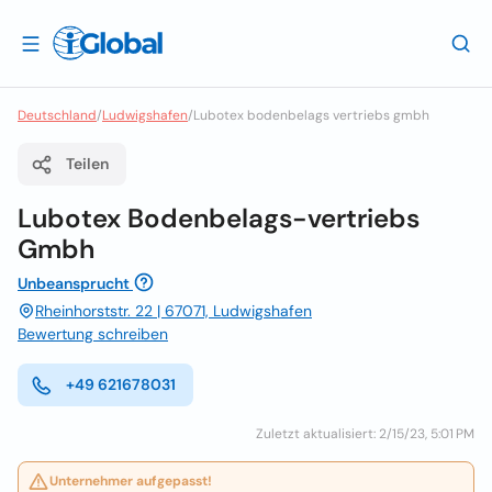
Deutschland
/
Ludwigshafen
/
Lubotex bodenbelags vertriebs gmbh
Teilen
Lubotex Bodenbelags-vertriebs
Gmbh
Unbeansprucht
Rheinhorststr. 22 | 67071, Ludwigshafen
Bewertung schreiben
+49 621678031
Zuletzt aktualisiert: 2/15/23, 5:01 PM
Unternehmer aufgepasst!