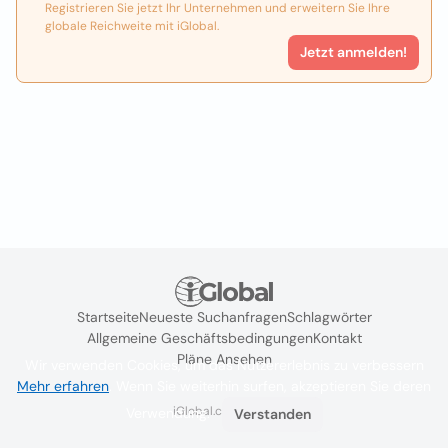
Registrieren Sie jetzt Ihr Unternehmen und erweitern Sie Ihre
globale Reichweite mit iGlobal.
Jetzt anmelden!
Startseite
Neueste Suchanfragen
Schlagwörter
Allgemeine Geschäftsbedingungen
Kontakt
Pläne Ansehen
Wir verwenden Cookies, um das Nutzererlebnis zu verbessern
Mehr erfahren
. Wenn Sie weiterhin surfen, akzeptieren Sie deren
iGlobal.co @ 2024
Verwendung.
Verstanden