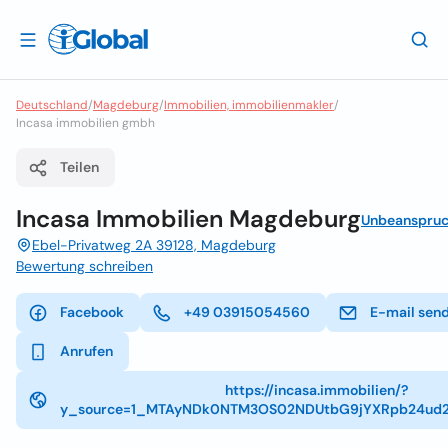
Deutschland
/
Magdeburg
/
Immobilien, immobilienmakler
/
Incasa immobilien gmbh
Teilen
Incasa Immobilien Magdeburg
Unbeanspruc
Ebel-Privatweg 2A 39128, Magdeburg
Bewertung schreiben
Facebook
+49 03915054560
E-mail sen
Anrufen
https://incasa.immobilien/?
y_source=1_MTAyNDk0NTM3OS02NDUtbG9jYXRpb24ud