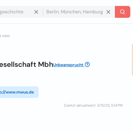
ft mbh
esellschaft Mbh
Unbeansprucht
p://www.mwus.de
Zuletzt aktualisiert: 2/15/23, 5:14 PM