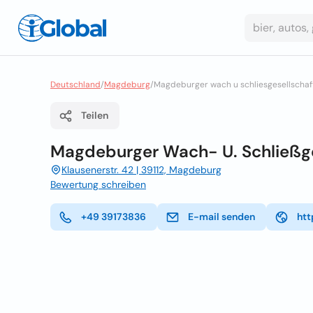
Deutschland
/
Magdeburg
/
Magdeburger wach u schliesgesellscha
Teilen
Magdeburger Wach- U. Schließg
Klausenerstr. 42 | 39112, Magdeburg
Bewertung schreiben
+49 39173836
E-mail senden
htt