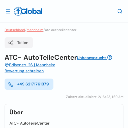
Deutschland
/
Mannheim
/
Atc autoteilecenter
Teilen
ATC- AutoTeileCenter
Unbeansprucht
Edisonstr. 26 | Mannheim
Bewertung schreiben
+49 62171761379
Zuletzt aktualisiert: 2/16/23, 1:39 AM
Über
ATC- AutoTeileCenter