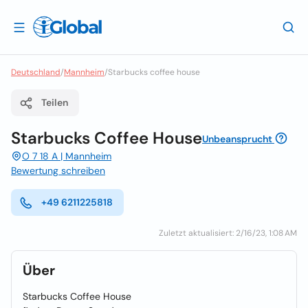
Deutschland
/
Mannheim
/
Starbucks coffee house
Teilen
Starbucks Coffee House
Unbeansprucht
O 7 18 A | Mannheim
Bewertung schreiben
+49 6211225818
Zuletzt aktualisiert: 2/16/23, 1:08 AM
Über
Starbucks Coffee House