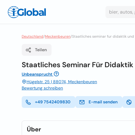
Deutschland
/
Meckenbeuren
/
Staatliches seminar fur didaktik un
Teilen
Staatliches Seminar Für Didakti
Unbeansprucht
Hügelstr. 25 | 88074, Meckenbeuren
Bewertung schreiben
+49 7542409830
E-mail senden
Über