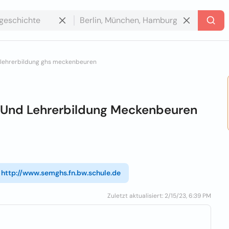
d lehrerbildung ghs meckenbeuren
k Und Lehrerbildung Meckenbeuren
http://www.semghs.fn.bw.schule.de
Zuletzt aktualisiert: 2/15/23, 6:39 PM