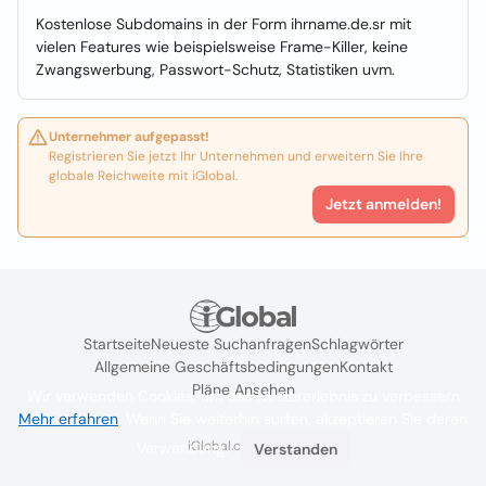
Kostenlose Subdomains in der Form ihrname.de.sr mit
vielen Features wie beispielsweise Frame-Killer, keine
Zwangswerbung, Passwort-Schutz, Statistiken uvm.
Unternehmer aufgepasst!
Registrieren Sie jetzt Ihr Unternehmen und erweitern Sie Ihre
globale Reichweite mit iGlobal.
Jetzt anmelden!
Startseite
Neueste Suchanfragen
Schlagwörter
Allgemeine Geschäftsbedingungen
Kontakt
Pläne Ansehen
Wir verwenden Cookies, um das Nutzererlebnis zu verbessern
Mehr erfahren
. Wenn Sie weiterhin surfen, akzeptieren Sie deren
iGlobal.co @ 2024
Verwendung.
Verstanden