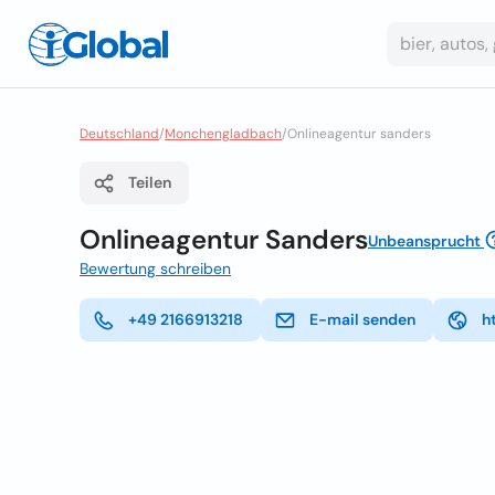
Deutschland
/
Monchengladbach
/
Onlineagentur sanders
Teilen
Onlineagentur Sanders
Unbeansprucht
Bewertung schreiben
+49 2166913218
E-mail senden
h