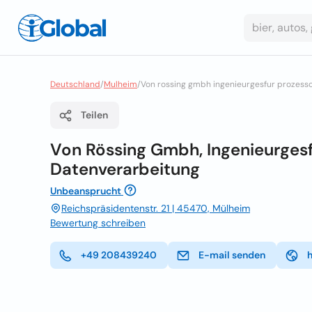
Deutschland
/
Mulheim
/
Von rossing gmbh ingenieurgesfur prozess
Teilen
Von Rössing Gmbh, Ingenieurges
Datenverarbeitung
Unbeansprucht
Reichspräsidentenstr. 21 | 45470, Mülheim
Bewertung schreiben
+49 208439240
E-mail senden