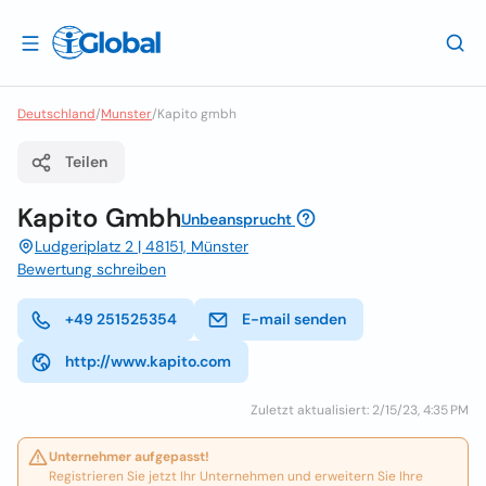
Deutschland
/
Munster
/
Kapito gmbh
Teilen
Kapito Gmbh
Unbeansprucht
Ludgeriplatz 2 | 48151, Münster
Bewertung schreiben
+49 251525354
E-mail senden
http://www.kapito.com
Zuletzt aktualisiert: 2/15/23, 4:35 PM
Unternehmer aufgepasst!
Registrieren Sie jetzt Ihr Unternehmen und erweitern Sie Ihre